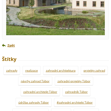
Zpět
Štítky
zahrady
realizace
zahradní architektura
projekty zahrad
návrhy zahrad Tábor
zahradní projekty Tábor
zahradní architekt Tábor
zahradník Tábor
údržba zahrady Tábor
#zahradní architekt Tábor