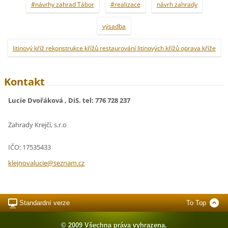
#návrhy zahrad Tábor
#realizace
návrh zahrady
výsadba
litinový kříž rekonstrukce křížů restaurování litinových křížů oprava kříže
Kontakt
Lucie Dvořáková , DiS. tel: 776 728 237
Zahrady Krejčí, s.r.o
IČO: 17535433
klejnova
lucie@se
znam.cz
Standardní verze
To Top
© 2009 Všechna práva vyhrazena.