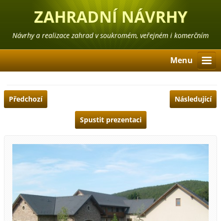
ZAHRADNÍ NÁVRHY
TÁBOR
Návrhy a realizace zahrad v soukromém, veřejném i komerčním
sektoru
Menu
Předchozí
Následující
Spustit prezentaci