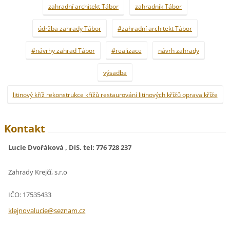
zahradní architekt Tábor
zahradník Tábor
údržba zahrady Tábor
#zahradní architekt Tábor
#návrhy zahrad Tábor
#realizace
návrh zahrady
výsadba
litinový kříž rekonstrukce křížů restaurování litinových křížů oprava kříže
Kontakt
Lucie Dvořáková , DiS. tel: 776 728 237
Zahrady Krejčí, s.r.o
IČO: 17535433
klejnova
lucie@se
znam.cz